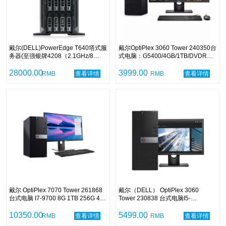
戴尔(DELL)PowerEdge T640塔式服
戴尔OptiPlex 3060 Tower 240350台
务器(至强银牌4208（2.1GHz/8
式电脑：G5400/4GB/1TB/DVDRW/
核）/16G DDR4/ 4TB SATA/ PERC
集显/中标麒麟V7.0/21.5寸显示器/3
H730P 适配器 RAID 控制器, 2GB /
28000.00
年
3999.00
RMB
查看详情
RMB
查看详情
495W双电源/三年保修/无系统)
戴尔 OptiPlex 7070 Tower 261868
戴尔（DELL） OptiPlex 3060
台式电脑 I7-9700 8G 1TB 256G 4G
Tower 230838 台式电脑I5-
独显 DVDRW 中标麒麟 27英寸 三年
8500/4GB/1TB+256G
保修
10350.00
SSD/DVDRW/集显/中标麒麟
5499.00
RMB
查看详情
RMB
查看详情
V7.0/21.5英寸显示器/三年保修