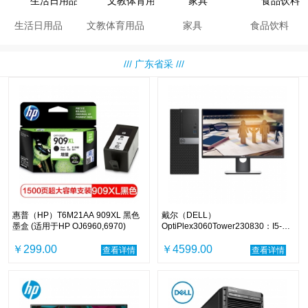
生活日用品
文教体育用品
家具
食品饮料
/// 广东省采 ///
惠普（HP）T6M21AA 909XL 黑色
戴尔（DELL）
墨盒 (适用于HP OJ6960,6970)
OptiPlex3060Tower230830：I5-
8500/4GB/1TB/DVDRW/集显/中标
￥299.00
麒麟V7.0/19.5寸/3年
￥4599.00
查看详情
查看详情