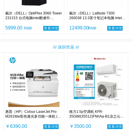
戴尔（DELL）OptiPlex 3060 Tower
戴尔（DELL）Latitude 7300
231315 台式电脑intel酷睿I5-
260038 13.3英寸笔记本电脑 Intel酷
8500/8G/1T+128G/23.8寸显示器
睿I7-8665U 1.9GHz四核 8G-DDR4
5999.00
内存 256G固态硬盘 集显 无光驱 中
12499.00
RMB
查看详情
RMB
查看详情
标麒麟V7.0 含包鼠 三年上门保修服
务
/// 深圳市采 ///
惠普（HP）Colour LaserJet Pro
格力1.5p空调机 KFR-
M281fdw彩色激光多功能一体机 (打
35GW/(35512)FNhAa-B1凉之沁一
印 复印 扫描 传真)
级变频
￥6390.00
￥3500.00
查看详情
查看详情