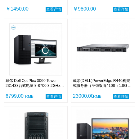
96%sRGB 电脑显示器
SSD/4GB独显/DVDRW/中标麒麟
￥1450.00
V7.0/3年保修/P2719H 27寸显示器
￥9800.00
查看详情
查看详情
戴尔 Dell OptiPlex 3060 Tower
戴尔(DELL)PowerEdge R440机架
231433台式电脑I7-8700 3.2GHz六
式服务器（至强银牌4108（1.8G 8
核 8G 256G固态 DVDRW 集显 中标
核）/32G/3×4TB 7.2K
麒麟V7.0 23.8英寸显示器 三年保修
6799.00
SAS/H330/550W电源/三年）
23000.00
RMB
查看详情
RMB
查看详情