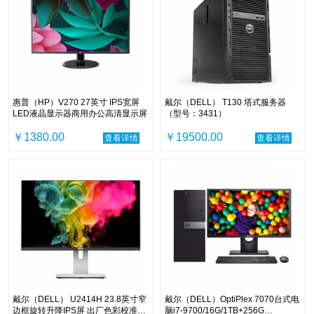
惠普（HP）V270 27英寸 IPS宽屏
戴尔（DELL） T130 塔式服务器
LED液晶显示器商用办公高清显示屏
（型号：3431）
￥1380.00
￥19500.00
查看详情
查看详情
戴尔（DELL） U2414H 23.8英寸窄
戴尔（DELL）OptiPlex 7070台式电
边框旋转升降IPS屏 出厂色彩校准
脑i7-9700/16G/1TB+256G