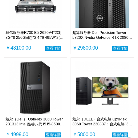
戴尔服务器R730 E5-2620V4*2颗
超算服务器 Dell Precision Tower
8G *8 256G固态*2 4t*6 495W*2(双
5820X Nvidia GeForce RTX 2080
电源冗余）h310 dvdrw购买服务：3
Ti
年 7*24*4,安装，调试服务 （单位：
￥48100.00
￥29800.00
查看详情
查看详情
台）
戴尔（Dell） OptiPlex 3060 Tower
戴尔（DELL）台式电脑 OptiPlex
231313 intel 酷睿八代 i5 i5-8500
3060 Tower 230837：台式电脑/I3-
8GB 256GB 中标麒麟 V7.0 19.5寸
7100/8GB/1TB/集显/DVDRW/21.5
三年有限上门保修
￥4999.00
寸显示器/中标麒麟V7.0/3年保修
￥5800.00
查看详情
查看详情