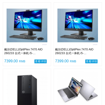
戴尔(DELL)OptiPlex 7470 AIO
戴尔(DELL)OptiPlex 7470 AIO
260233 台式一体机 i5-
260233 台式一体机 i5-
9500/8GB/128GB+1TB/无光驱/无线
9500/8GB/128GB+1TB/无光驱/键鼠
键鼠 /双目摄像头/23.8寸显示屏/中标
7399.00
/23.8寸显示屏/中标麒麟V7.0/三年保
7399.00
RMB
查看详情
RMB
查看详情
麒麟V7.0/三年保修
修