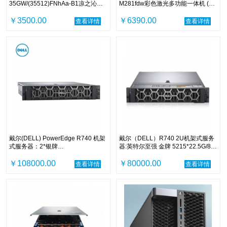
35GW/(35512)FNhAa-B1凉之沁一
M281fdw彩色激光多功能一体机 (打
级变频
印 复印 扫描 传真)
￥3500.00
￥6390.00
查看详情
查看详情
戴尔(DELL) PowerEdge R740 机架
戴尔（DELL）R740 2U机架式服务
式服务器：2*银牌
器:英特尔至强 金牌 5215*22.5G/8
4114（2.2GHz/10C) / 4*32G内
*32GB /2*480GB SSD +4* 1.2TB
存/6*10TB SAS+1*1.6TB
￥108000.00
10K SAS/2GB阵列/ 8Gb HBA卡
￥80000.00
查看详情
查看详情
PM1725A/BOSS卡（含 2*M.2
/2*750/导轨/5年保修
Sticks 240G (RAI