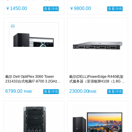
96%sRGB 电脑显示器
SSD/4GB独显/DVDRW/中标麒麟
￥1450.00
V7.0/3年保修/P2719H 27寸显示器
￥9800.00
查看详情
查看详情
戴尔 Dell OptiPlex 3060 Tower
戴尔(DELL)PowerEdge R440机架
231433台式电脑I7-8700 3.2GHz六
式服务器（至强银牌4108（1.8G 8
核 8G 256G固态 DVDRW 集显 中标
核）/32G/3×4TB 7.2K
麒麟V7.0 23.8英寸显示器 三年保修
6799.00
SAS/H330/550W电源/三年）
23000.00
RMB
查看详情
RMB
查看详情