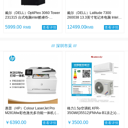
戴尔（DELL）OptiPlex 3060 Tower
戴尔（DELL）Latitude 7300
231315 台式电脑intel酷睿I5-
260038 13.3英寸笔记本电脑 Intel酷
8500/8G/1T+128G/23.8寸显示器
睿I7-8665U 1.9GHz四核 8G-DDR4
5999.00
内存 256G固态硬盘 集显 无光驱 中
12499.00
RMB
查看详情
RMB
查看详情
标麒麟V7.0 含包鼠 三年上门保修服
务
/// 深圳市采 ///
惠普（HP）Colour LaserJet Pro
格力1.5p空调机 KFR-
M281fdw彩色激光多功能一体机 (打
35GW/(35512)FNhAa-B1凉之沁一
印 复印 扫描 传真)
级变频
￥6390.00
￥3500.00
查看详情
查看详情