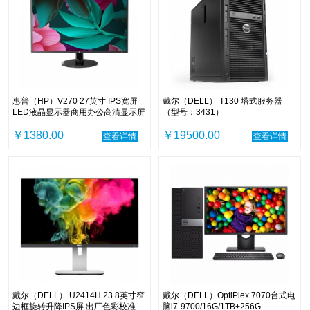
惠普（HP）V270 27英寸 IPS宽屏
戴尔（DELL） T130 塔式服务器
LED液晶显示器商用办公高清显示屏
（型号：3431）
￥1380.00
￥19500.00
查看详情
查看详情
戴尔（DELL） U2414H 23.8英寸窄
戴尔（DELL）OptiPlex 7070台式电
边框旋转升降IPS屏 出厂色彩校准
脑i7-9700/16G/1TB+256G