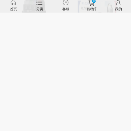
0
首页
分类
客服
购物车
我的
bambulab 3D打印机 拓竹P1S-
格之格NT-CH211FC青色碳粉盒
Combo
￥5400.00
￥210.00
查看详情
查看详情
格力1.5p空调机 KFR-
惠普（HP）Colour LaserJet Pro