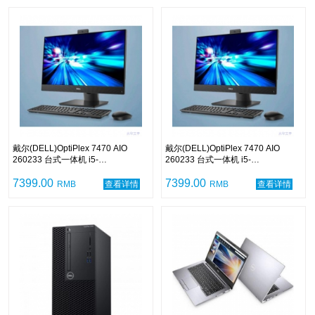
戴尔(DELL)OptiPlex 7470 AIO
戴尔(DELL)OptiPlex 7470 AIO
260233 台式一体机 i5-
260233 台式一体机 i5-
9500/8GB/128GB+1TB/无光驱/无线
9500/8GB/128GB+1TB/无光驱/键鼠
键鼠 /双目摄像头/23.8寸显示屏/中标
7399.00
/23.8寸显示屏/中标麒麟V7.0/三年保
7399.00
RMB
查看详情
RMB
查看详情
麒麟V7.0/三年保修
修