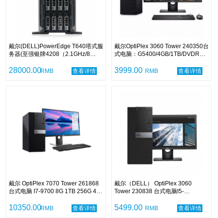
戴尔(DELL)PowerEdge T640塔式服
戴尔OptiPlex 3060 Tower 240350台
务器(至强银牌4208（2.1GHz/8
式电脑：G5400/4GB/1TB/DVDRW/
核）/16G DDR4/ 4TB SATA/ PERC
集显/中标麒麟V7.0/21.5寸显示器/3
H730P 适配器 RAID 控制器, 2GB /
28000.00
年
3999.00
RMB
查看详情
RMB
查看详情
495W双电源/三年保修/无系统)
戴尔 OptiPlex 7070 Tower 261868
戴尔（DELL） OptiPlex 3060
台式电脑 I7-9700 8G 1TB 256G 4G
Tower 230838 台式电脑I5-
独显 DVDRW 中标麒麟 27英寸 三年
8500/4GB/1TB+256G
保修
10350.00
SSD/DVDRW/集显/中标麒麟
5499.00
RMB
查看详情
RMB
查看详情
V7.0/21.5英寸显示器/三年保修