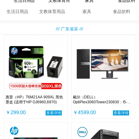
生活日用品
文教体育用品
家具
食品饮料
/// 广东省采 ///
惠普（HP）T6M21AA 909XL 黑色
戴尔（DELL）
墨盒 (适用于HP OJ6960,6970)
OptiPlex3060Tower230830：I5-
8500/4GB/1TB/DVDRW/集显/中标
￥299.00
麒麟V7.0/19.5寸/3年
￥4599.00
查看详情
查看详情